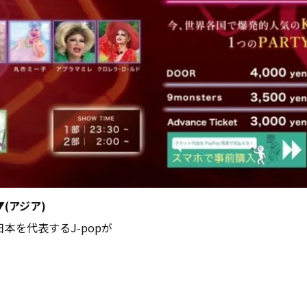
ië▼(アジア)
本を代表するJ-popが