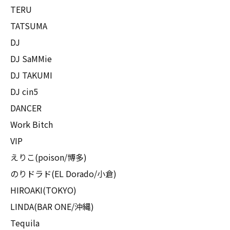
TERU
TATSUMA
DJ
DJ SaMMie
DJ TAKUMI
DJ cin5
DANCER
Work Bitch
VIP
えりこ(poison/博多)
のりドラド(EL Dorado/小倉)
HIROAKI(TOKYO)
LINDA(BAR ONE/沖縄)
Tequila