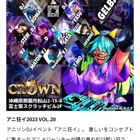
アニ狂イ2023 VOL.20
アニソンDJイベント『アニ狂イ』。 激しいをコンセプト
に集まったアニメジャンキーが踊り暴れ叫び酔い狂う。